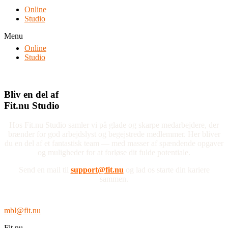
Online
Studio
Menu
Online
Studio
Bliv en del af
Fit.nu Studio
Hos Fit.nu Studio samler vi på glade og skarpe medarbejdere, der
brænder for god arbejdslyst og begejstrede medlemmer. Her bliver
du en del af et fantastisk team — med masser af spændende opgaver
og muligheder for at forløse dit fulde potentiale.
Send en mail til
support@fit.nu
og lad os starte din kariere
sammen.
mbl@fit.nu
Fit.nu