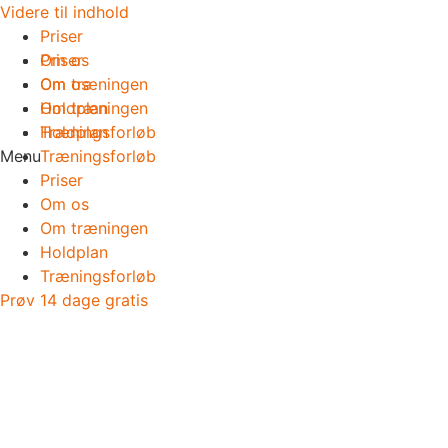
Videre til indhold
Priser
Om os
Priser
Om træningen
Om os
Holdplan
Om træningen
Træningsforløb
Holdplan
Menu
Træningsforløb
Priser
Om os
Om træningen
Holdplan
Træningsforløb
Prøv 14 dage gratis