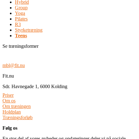
Hybrid
Group
Yoga
Pilates
R3
Styrketræning
Teens
Se træningsformer
mbl@fit.nu
Fit.nu
Sdr. Havnegade 1, 6000 Kolding
Priser
Om os
Om træningen
Holdplan
Træningsforløb
Følg os
En stor del af vores nyheder og opdateringer deler vi på sociale